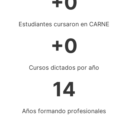
+
0
é
f
o
Estudiantes cursaron en CARNE
n
o
+
0
M
e
d
i
Cursos dictados por año
o
C
14
o
r
r
e
Años formando profesionales
o